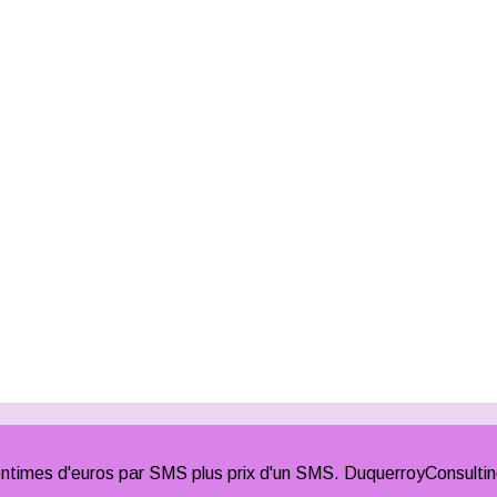
times d'euros par SMS plus prix d'un SMS. DuquerroyConsulti