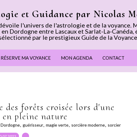
logie et Guidance par Nicolas 
voile l'univers de l'astrologie et de la voyance
 en Dordogne entre Lascaux et Sarlat-La-Canéda, 
sélectionné par le prestigieux Guide de la Voyance
E RÉSERVE MA VOYANCE
MON AGENDA
CONTACT
es forêts croisée lors d'une
 en pleine nature
,
Dordogne
,
guérisseur
,
magie verte
,
sorcière moderne
,
sorcier
0.07.2022
…