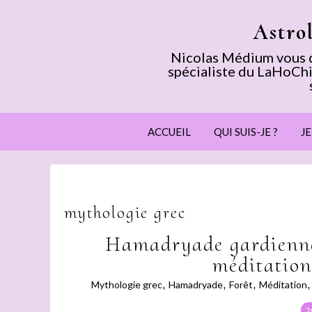
Astro
Nicolas Médium vous dé
spécialiste du LaHoChi
ACCUEIL
QUI SUIS-JE ?
J
mythologie grec
Hamadryade gardienne d
méditation
Mythologie grec
,
Hamadryade
,
Forêt
,
Méditation
2