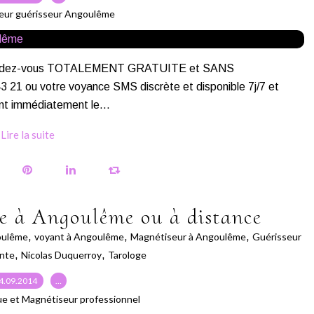
eur guérisseur Angoulême
s rendez-vous TOTALEMENT GRATUITE et SANS
 ou votre voyance SMS discrète et disponible 7j/7 et
nt immédiatement le...
Lire la suite
e à Angoulême ou à distance
ulême
,
voyant à Angoulême
,
Magnétiseur à Angoulême
,
Guérisseur
nte
,
Nicolas Duquerroy
,
Tarologe
4.09.2014
…
ue et Magnétiseur professionnel