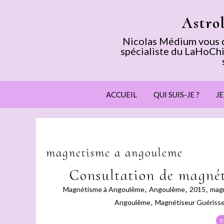
Astro
Nicolas Médium vous dé
spécialiste du LaHoChi
ACCUEIL
QUI SUIS-JE ?
J
magnetisme a angouleme
Consultation de magné
Magnétisme à Angoulême
,
Angoulême
,
2015
,
mag
Angoulême
,
Magnétiseur Guériss
0