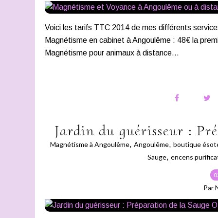
Voici les tarifs TTC 2014 de mes différents service
Magnétisme en cabinet à Angoulême : 48€ la premi
Magnétisme pour animaux à distance...
Jardin du guérisseur : Pr
Magnétisme à Angoulême
,
Angoulême
,
boutique ésot
Sauge
,
encens purifica
0
Par 