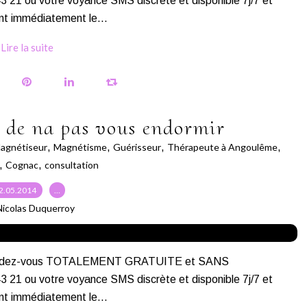
 ou votre voyance SMS discrète et disponible 7j/7 et
nt immédiatement le...
Lire la suite
 de na pas vous endormir
agnétiseur
,
Magnétisme
,
Guérisseur
,
Thérapeute à Angoulême
,
,
Cognac
,
consultation
2.05.2014
…
Nicolas Duquerroy
s rendez-vous TOTALEMENT GRATUITE et SANS
 ou votre voyance SMS discrète et disponible 7j/7 et
nt immédiatement le...