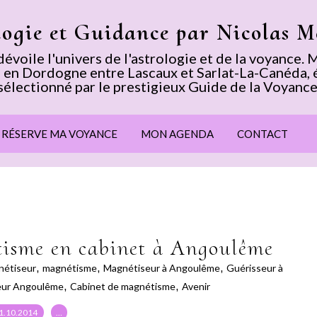
logie et Guidance par Nicolas 
voile l'univers de l'astrologie et de la voyance
 en Dordogne entre Lascaux et Sarlat-La-Canéda, 
sélectionné par le prestigieux Guide de la Voyance
E RÉSERVE MA VOYANCE
MON AGENDA
CONTACT
tisme en cabinet à Angoulême
nétiseur
,
magnétisme
,
Magnétiseur à Angoulême
,
Guérisseur à
eur Angoulême
,
Cabinet de magnétisme
,
Avenir
1.10.2014
…