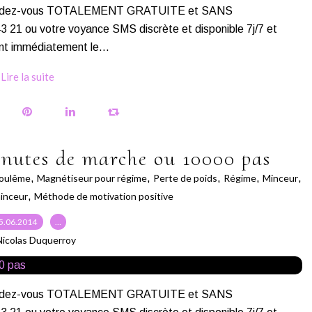
s rendez-vous TOTALEMENT GRATUITE et SANS
 ou votre voyance SMS discrète et disponible 7j/7 et
nt immédiatement le...
Lire la suite
inutes de marche ou 10000 pas
oulême
,
Magnétiseur pour régime
,
Perte de poids
,
Régime
,
Minceur
,
inceur
,
Méthode de motivation positive
5.06.2014
…
Nicolas Duquerroy
s rendez-vous TOTALEMENT GRATUITE et SANS