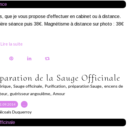
s, que je vous propose d'effectuer en cabinet ou à distance.
ère séance puis 38€. Magnétisme à distance sur photo : 38€
Lire la suite
éparation de la Sauge Officinale
érique
,
Sauge officinale
,
Purification
,
préparation Sauge
,
encens de
teur
,
guérisseur angoulême
,
Amour
2.09.2014
…
Nicoals Duquerroy