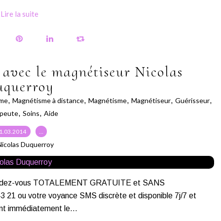
Lire la suite
avec le magnétiseur Nicolas
uquerroy
me
,
Magnétisme à distance
,
Magnétisme
,
Magnétiseur
,
Guérisseur
,
peute
,
Soins
,
Aide
1.03.2014
…
Nicolas Duquerroy
s rendez-vous TOTALEMENT GRATUITE et SANS
 ou votre voyance SMS discrète et disponible 7j/7 et
nt immédiatement le...