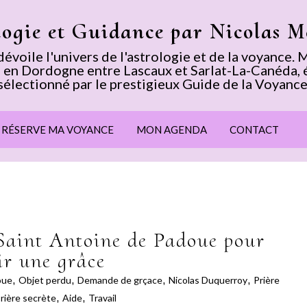
logie et Guidance par Nicolas 
voile l'univers de l'astrologie et de la voyance
 en Dordogne entre Lascaux et Sarlat-La-Canéda, 
sélectionné par le prestigieux Guide de la Voyance
E RÉSERVE MA VOYANCE
MON AGENDA
CONTACT
 Saint Antoine de Padoue pour
ir une grâce
oue
,
Objet perdu
,
Demande de grçace
,
Nicolas Duquerroy
,
Prière
rière secrète
,
Aide
,
Travail