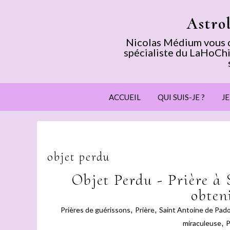
Astro
Nicolas Médium vous dé
spécialiste du LaHoChi
ACCUEIL
QUI SUIS-JE ?
J
objet perdu
Objet Perdu - Prière à
obten
Prières de guérissons
,
Prière
,
Saint Antoine de Pad
miraculeuse
,
P