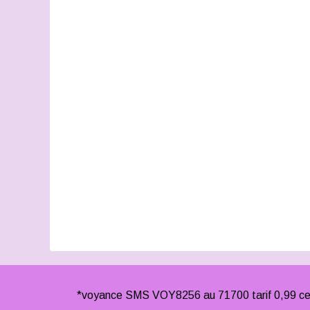
*voyance SMS VOY8256 au 71700 tarif 0,99 cen