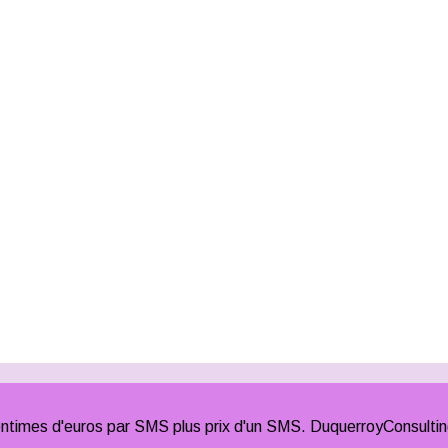
times d'euros par SMS plus prix d'un SMS. DuquerroyConsulti