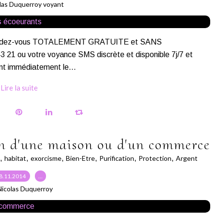
las Duquerroy voyant
s rendez-vous TOTALEMENT GRATUITE et SANS
 ou votre voyance SMS discrète et disponible 7j/7 et
nt immédiatement le...
Lire la suite
on d'une maison ou d'un commerce
,
habitat
,
exorcisme
,
Bien-Etre
,
Purification
,
Protection
,
Argent
8.11.2014
…
Nicolas Duquerroy