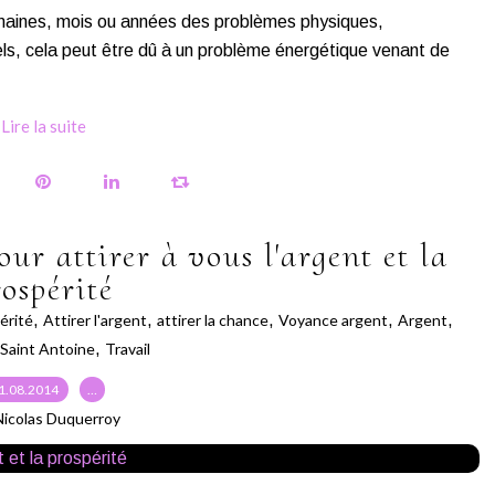
emaines, mois ou années des problèmes physiques,
uels, cela peut être dû à un problème énergétique venant de
Lire la suite
ur attirer à vous l'argent et la
rospérité
érité
,
Attirer l'argent
,
attirer la chance
,
Voyance argent
,
Argent
,
Saint Antoine
,
Travail
1.08.2014
…
Nicolas Duquerroy