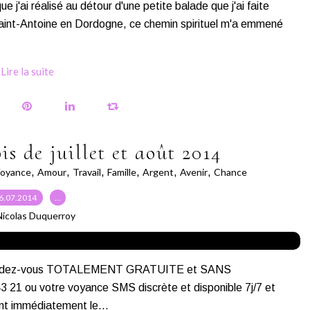
j'ai réalisé au détour d'une petite balade que j'ai faite
 Saint-Antoine en Dordogne, ce chemin spirituel m'a emmené
Lire la suite
s de juillet et août 2014
oyance
,
Amour
,
Travail
,
Famille
,
Argent
,
Avenir
,
Chance
6.07.2014
…
Nicolas Duquerroy
s rendez-vous TOTALEMENT GRATUITE et SANS
 ou votre voyance SMS discrète et disponible 7j/7 et
nt immédiatement le...