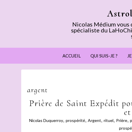
Astro
Nicolas Médium vous dé
spécialiste du LaHoChi
ACCUEIL
QUI SUIS-JE ?
J
argent
Prière de Saint Expédit pou
et
Nicolas Duquerroy
,
prospérité
,
Argent
,
rituel
,
Prière
,
p
prospé