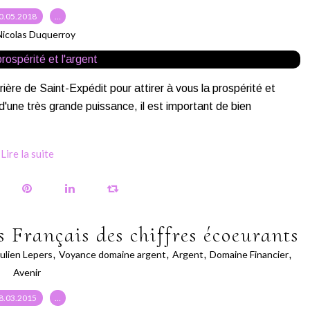
0.05.2018
…
Nicolas Duquerroy
prière de Saint-Expédit pour attirer à vous la prospérité et
 d'une très grande puissance, il est important de bien
Lire la suite
 Français des chiffres écoeurants
Julien Lepers
,
Voyance domaine argent
,
Argent
,
Domaine Financier
,
Avenir
8.03.2015
…