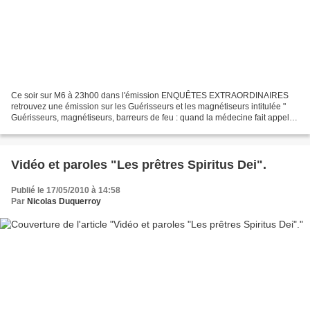
Ce soir sur M6 à 23h00 dans l'émission ENQUÊTES EXTRAORDINAIRES
retrouvez une émission sur les Guérisseurs et les magnétiseurs intitulée "
Guérisseurs, magnétiseurs, barreurs de feu : quand la médecine fait appel à
eux. " Je vous invite demain sur mon...
Vidéo et paroles "Les prêtres Spiritus Dei".
Publié le 17/05/2010 à 14:58
Par
Nicolas Duquerroy