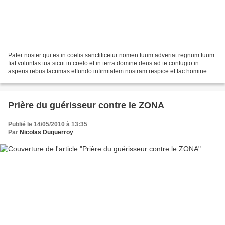
Pater noster qui es in coelis sanctificetur nomen tuum adveriat regnum tuum
fiat voluntas tua sicut in coelo et in terra domine deus ad te confugio in
asperis rebus lacrimas effundo infirmtatem nostram respice et fac hominem
cum amorem tuum commiscere...
Prière du guérisseur contre le ZONA
Publié le 14/05/2010 à 13:35
Par
Nicolas Duquerroy