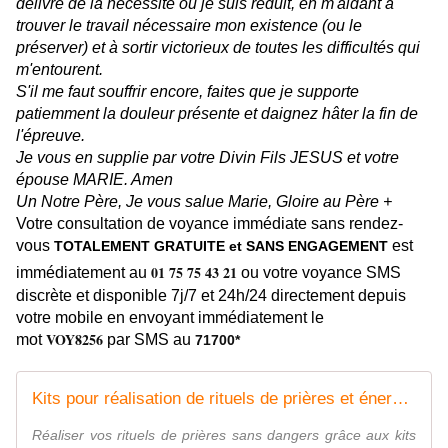
délivré de la nécessité où je suis réduit, en m'aidant à
trouver le travail nécessaire mon existence (ou le
préserver) et à sortir victorieux de toutes les difficultés qui
m'entourent.
S'il me faut souffrir encore, faites que je supporte
patiemment la douleur présente et daignez hâter la fin de
l'épreuve.
Je vous en supplie par votre Divin Fils JESUS et votre
épouse MARIE. Amen
Un Notre Père, Je vous salue Marie, Gloire au Père +
Votre consultation de voyance immédiate sans rendez-
vous
est
TOTALEMENT GRATUITE et SANS ENGAGEMENT
01 75 75 43 21
immédiatement au
ou votre voyance SMS
discrète et disponible 7j/7 et 24h/24 directement depuis
votre mobile en envoyant immédiatement le
VOY8256
mot
par SMS au
71700*
Kits pour réalisation de rituels de prières et énergétiques
Réaliser vos rituels de prières sans dangers grâce aux kits