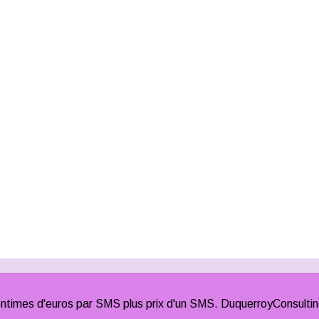
times d'euros par SMS plus prix d'un SMS. DuquerroyConsulti