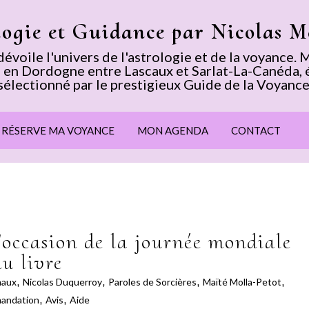
logie et Guidance par Nicolas 
voile l'univers de l'astrologie et de la voyance
 en Dordogne entre Lascaux et Sarlat-La-Canéda, 
sélectionné par le prestigieux Guide de la Voyance
E RÉSERVE MA VOYANCE
MON AGENDA
CONTACT
l'occasion de la journée mondiale
du livre
maux
,
Nicolas Duquerroy
,
Paroles de Sorcières
,
Maïté Molla-Petot
,
andation
,
Avis
,
Aide