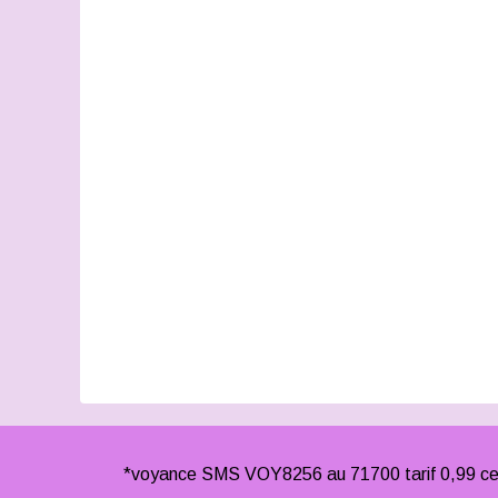
*voyance SMS VOY8256 au 71700 tarif 0,99 cen