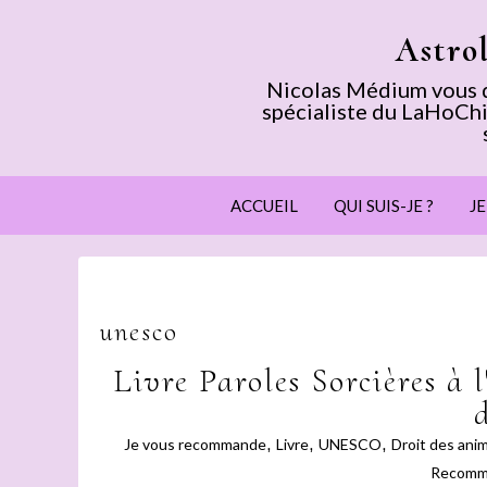
Astro
Nicolas Médium vous dé
spécialiste du LaHoChi
ACCUEIL
QUI SUIS-JE ?
J
unesco
Livre Paroles Sorcières à 
Je vous recommande
,
Livre
,
UNESCO
,
Droit des ani
Recomm