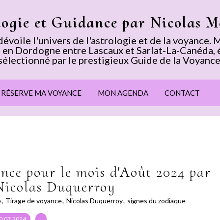
logie et Guidance par Nicolas 
voile l'univers de l'astrologie et de la voyance
 en Dordogne entre Lascaux et Sarlat-La-Canéda, 
sélectionné par le prestigieux Guide de la Voyance
E RÉSERVE MA VOYANCE
MON AGENDA
CONTACT
nce pour le mois d'Août 2024 par
Nicolas Duquerroy
e
,
Tirage de voyance
,
Nicolas Duquerroy
,
signes du zodiaque
0.07.2024
…