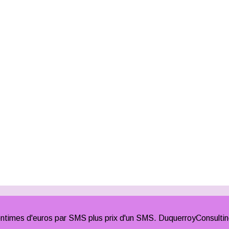
times d'euros par SMS plus prix d'un SMS. DuquerroyConsulti