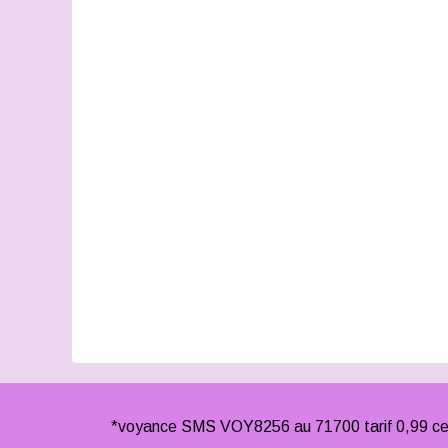
*voyance SMS VOY8256 au 71700 tarif 0,99 cen