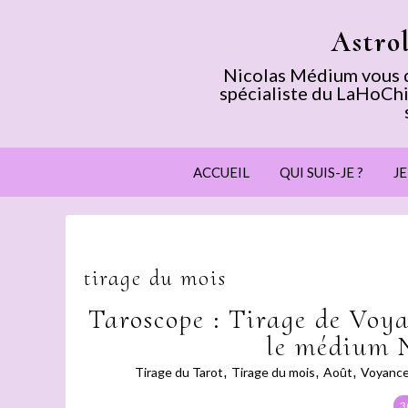
Astro
Nicolas Médium vous dé
spécialiste du LaHoChi
ACCUEIL
QUI SUIS-JE ?
J
tirage du mois
Taroscope : Tirage de Voya
le médium 
Tirage du Tarot
,
Tirage du mois
,
Août
,
Voyanc
3