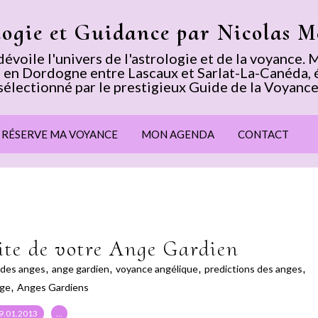
logie et Guidance par Nicolas 
voile l'univers de l'astrologie et de la voyance
 en Dordogne entre Lascaux et Sarlat-La-Canéda, 
sélectionné par le prestigieux Guide de la Voyance
E RÉSERVE MA VOYANCE
MON AGENDA
CONTACT
ite de votre Ange Gardien
 des anges
,
ange gardien
,
voyance angélique
,
predictions des anges
,
ge
,
Anges Gardiens
9.01.2013
…