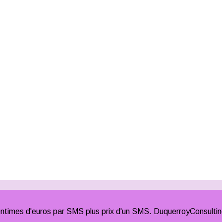
times d'euros par SMS plus prix d'un SMS. DuquerroyConsulti