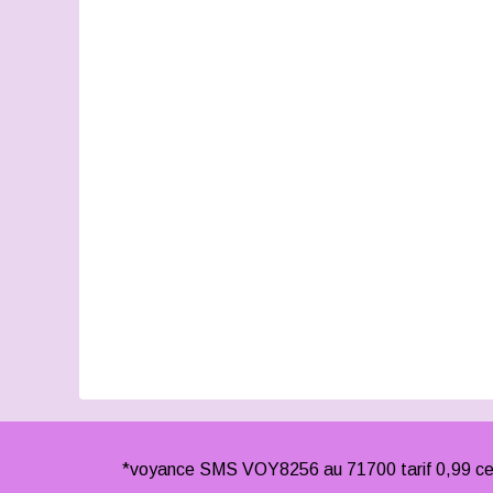
*voyance SMS VOY8256 au 71700 tarif 0,99 cen