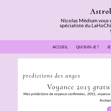
Astro
Nicolas Médium vous dé
spécialiste du LaHoChi
ACCUEIL
QUI SUIS-JE ?
J
predictions des anges
Voyance 2013 gratu
Mes prédictions de voyance confirmées
,
2013
,
voyance
Archan
1