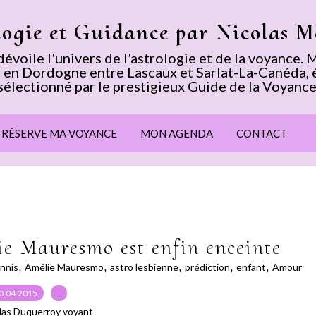
logie et Guidance par Nicolas 
voile l'univers de l'astrologie et de la voyance
 en Dordogne entre Lascaux et Sarlat-La-Canéda, 
sélectionné par le prestigieux Guide de la Voyance
E RÉSERVE MA VOYANCE
MON AGENDA
CONTACT
e Mauresmo est enfin enceinte
nnis
,
Amélie Mauresmo
,
astro lesbienne
,
prédiction
,
enfant
,
Amour
0.04.2015
…
las Duquerroy voyant