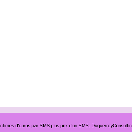
times d'euros par SMS plus prix d'un SMS. DuquerroyConsulti