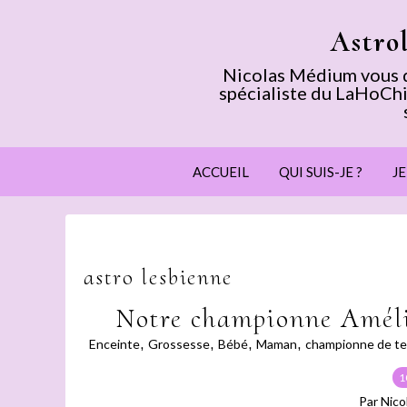
Astro
Nicolas Médium vous dé
spécialiste du LaHoChi
ACCUEIL
QUI SUIS-JE ?
J
astro lesbienne
Notre championne Améli
Enceinte
,
Grossesse
,
Bébé
,
Maman
,
championne de te
1
Par Nico