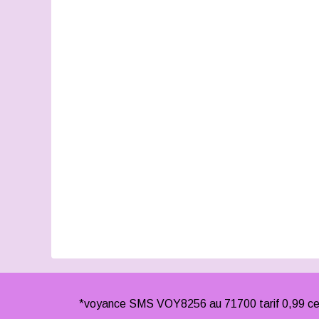
*voyance SMS VOY8256 au 71700 tarif 0,99 cen