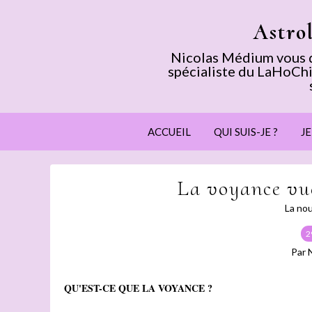
Astro
Nicolas Médium vous dé
spécialiste du LaHoChi
ACCUEIL
QUI SUIS-JE ?
J
La voyance vue
La nou
2
Par 
QU'EST-CE QUE LA VOYANCE ?