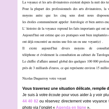
La voyance et les arts divinatoires existent depuis la nuit des 
Pour la plupart des
professionnels
des arts divinatoires, la 
moyens autre que les cinq sens dont nous disposo
les étoiles communément appeler
Astrologie
et bien autres enc
L'
histoire de la voyance
reprend les faits importants qui ont 
Aujourd'hui ont estime que ces pratiques sont bien implantée
ont déjà rencontré au moins une fois un ou une
voyant(e)
.
Il existe aujourd'hui divers moyens de
consulta
téléphone
et évidement la
consultation au cabinet
du
Tarologu
Le chiffre d'affaire annuel global des quelques 100 000 profess
près de 3 milliards d'euros, ce qui représente environ 15 milli
Nicolas Duquerroy votre voyant
Vous traversez une situation délicate, remplie
Je suis à votre écoute pour vous aider à y voir pl
44 40 82
ou réservez directement votre voyance 
photo via l’onglet «
Agenda en ligne
».