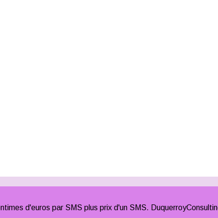
times d'euros par SMS plus prix d'un SMS. DuquerroyConsulti