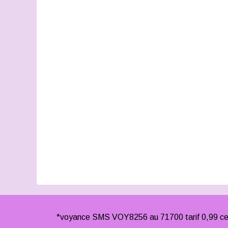
*voyance SMS VOY8256 au 71700 tarif 0,99 cen