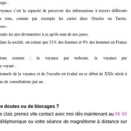
temps .
voyance c’est la capacité de percevoir des informations à travers différents
ns tous, comme par exemple les cartes dites
Oracles ou Tarots
,
ore .
menés
les arts divinatoires
à ce qu'ils sont de nos jours.
s dans la société, on estime que 21% des femmes et 9% des hommes en France
tions
comme : la
voyance par webcam
, la
voyance par
e voyant
.
ionnels de la voyance et de l'occulte est évalué en ce début de XXIe siècle à
ons de
consultations
par an .
 de doutes ou de blocages ?
us clair, prenez vite contact avec moi dès maintenant au
06 58
téléphonique ou votre séance de magnétisme à distance sur