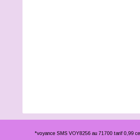
*voyance SMS VOY8256 au 71700 tarif 0,99 cen