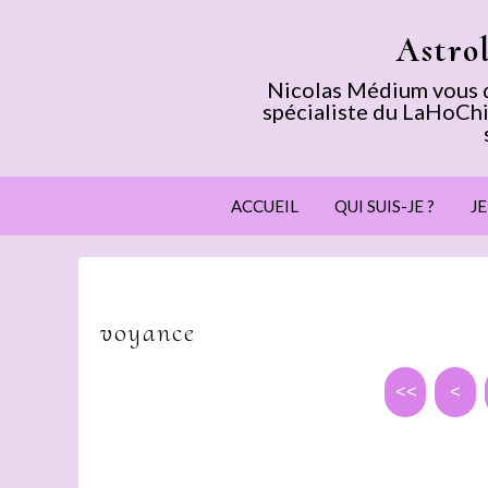
Astro
Nicolas Médium vous dé
spécialiste du LaHoChi
ACCUEIL
QUI SUIS-JE ?
J
voyance
<<
<