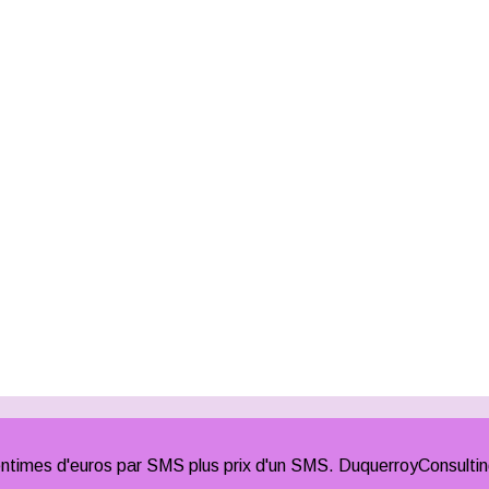
times d'euros par SMS plus prix d'un SMS. DuquerroyConsulti