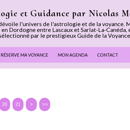
logie et Guidance par Nicolas 
voile l'univers de l'astrologie et de la voyance
 en Dordogne entre Lascaux et Sarlat-La-Canéda, 
sélectionné par le prestigieux Guide de la Voyance
E RÉSERVE MA VOYANCE
MON AGENDA
CONTACT
10
20
21
>
>>